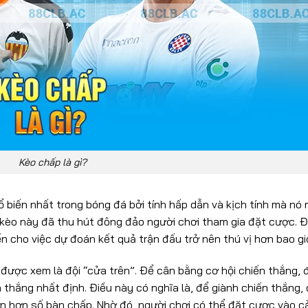
Kèo chấp là gì?
 biến nhất trong bóng đá bởi tính hấp dẫn và kịch tính mà nó
i, kèo này đã thu hút đông đảo người chơi tham gia đặt cược. 
iến cho việc dự đoán kết quả trận đấu trở nên thú vị hơn bao gi
được xem là đội “cửa trên”. Để cân bằng cơ hội chiến thắng, 
thắng nhất định. Điều này có nghĩa là, để giành chiến thắng, 
ớn hơn số bàn chấp. Nhờ đó, người chơi có thể đặt cược vào cả