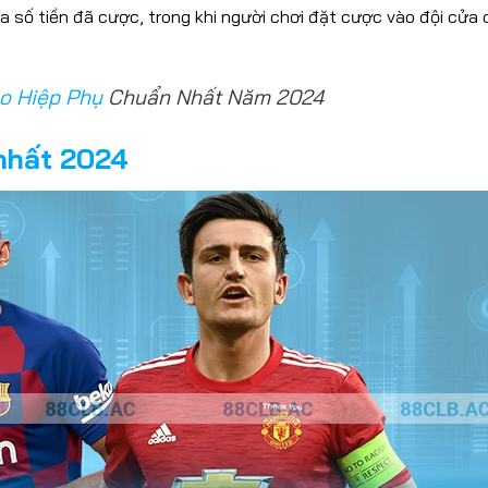
 số tiền đã cược, trong khi người chơi đặt cược vào đội cửa 
o Hiệp Phụ
Chuẩn Nhất Năm 2024
 nhất 2024