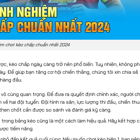
ệm chơi kèo chấp chuẩn nhất 2024
ợc, kèo chấp ngày càng trở nên phổ biến. Tuy nhiên, không phả
y. Để giúp bạn tăng cơ hội chiến thắng, chúng tôi xin chia sẻ
 hàng đầu.
à vô cùng quan trọng. Để đưa ra quyết định chính xác, người ch
về hai đội tuyển. Đội hình ra sân, lực lượng thi đấu, chiến th
then chốt cần được so sánh và đánh giá kỹ càng.
 trong bảng kèo cũng là một cách làm hiệu quả. Hãy kết hợp 
cược tiềm năng.
hỏ đến kết quả cuối cùng. Nếu muốn chơi kèo hiệp 1, bạn nê