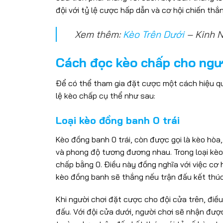
đội với tỷ lệ cược hấp dẫn và cơ hội chiến th
Xem thêm:
Kèo Trên Dưới
– Kinh N
Cách đọc kèo chấp cho ngư
Để có thể tham gia đặt cược một cách hiệu qu
lệ kèo chấp cụ thể như sau:
Loại kèo đồng banh 0 trái
Kèo đồng banh 0 trái, còn được gọi là kèo hòa, 
và phong độ tương đương nhau. Trong loại kèo
chấp bằng 0. Điều này đồng nghĩa với việc cơ 
kèo đồng banh sẽ thắng nếu trận đấu kết thúc 
Khi người chơi đặt cược cho đội cửa trên, điều
đấu. Với đội cửa dưới, người chơi sẽ nhận đượ