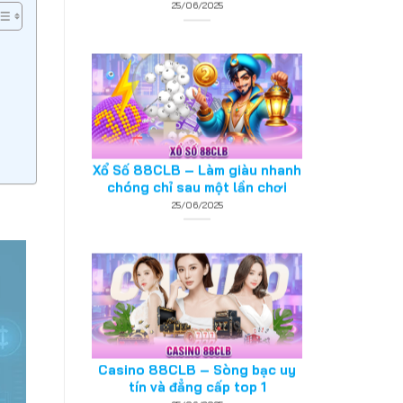
Xổ Số 88CLB – Làm giàu nhanh
chóng chỉ sau một lần chơi
25/06/2025
Casino 88CLB – Sòng bạc uy
tín và đẳng cấp top 1
25/06/2025