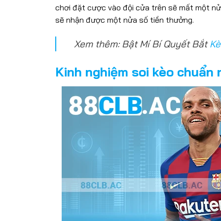
chơi đặt cược vào đội cửa trên sẽ mất một nửa
sẽ nhận được một nửa số tiền thưởng.
Xem thêm: Bật Mí Bí Quyết Bắt
Kè
Kinh nghiệm soi kèo chuẩn