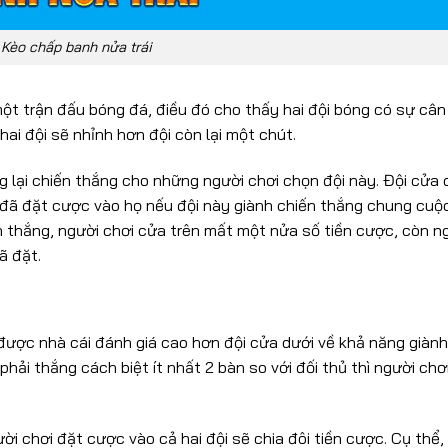
Kèo chấp banh nửa trái
 một trận đấu bóng đá, điều đó cho thấy hai đội bóng có sự câ
hai đội sẽ nhỉnh hơn đội còn lại một chút.
g lại chiến thắng cho những người chơi chọn đội này. Đội cửa 
 đã đặt cược vào họ nếu đội này giành chiến thắng chung cuộc
n thắng, người chơi cửa trên mất một nửa số tiền cược, còn n
ã đặt.
 được nhà cái đánh giá cao hơn đội cửa dưới về khả năng giành
phải thắng cách biệt ít nhất 2 bàn so với đối thủ thì người chơ
ười chơi đặt cược vào cả hai đội sẽ chia đôi tiền cược. Cụ thể,