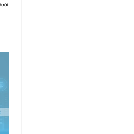
Thủ
dưới
14/09/2024
Kèo Chấp – Kinh Nghiệm Bắt
Kèo Chuẩn Nhất Năm 2024
14/09/2024
Bật Mí Bí Quyết Bắt Kèo Hiệp
Phụ Chuẩn Nhất Năm 2024