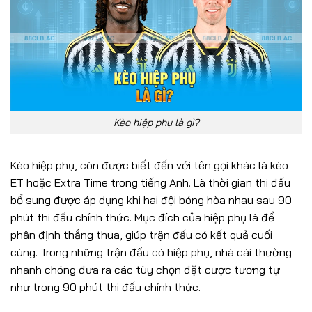
Kèo hiệp phụ là gì?
Kèo hiệp phụ, còn được biết đến với tên gọi khác là kèo
ET hoặc Extra Time trong tiếng Anh. Là thời gian thi đấu
bổ sung được áp dụng khi hai đội bóng hòa nhau sau 90
phút thi đấu chính thức. Mục đích của hiệp phụ là để
phân định thắng thua, giúp trận đấu có kết quả cuối
cùng. Trong những trận đấu có hiệp phụ, nhà cái thường
nhanh chóng đưa ra các tùy chọn đặt cược tương tự
như trong 90 phút thi đấu chính thức.