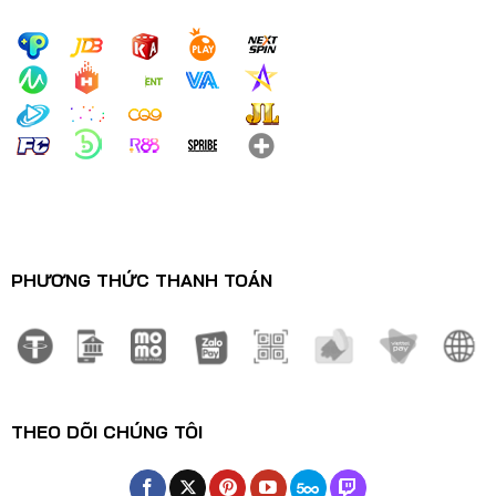
Nổ Hũ Thần Tài – Trải Nghiệm Đỉnh Cao Tựa Game Đổi Thưởng
29/12/2024
PHƯƠNG THỨC THANH TOÁN
Nổ Hũ Rừng Rậm 88CLB – Game Săn Thưởng Đỉnh Nóc Kịch
THEO DÕI CHÚNG TÔI
Trần
29/12/2024