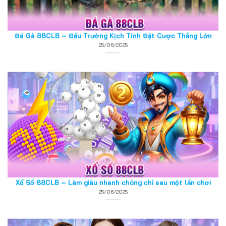
25/06/2025
Xổ Số 88CLB – Làm giàu nhanh chóng chỉ sau một lần chơi
25/06/2025