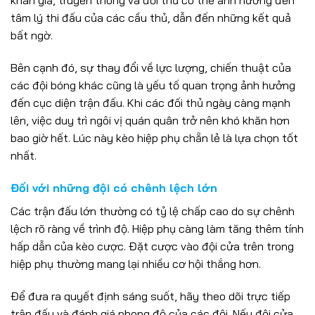
khán giả, truyền thông và đối thủ có thể ảnh hưởng đến
tâm lý thi đấu của các cầu thủ, dẫn đến những kết quả
bất ngờ.
Bên cạnh đó, sự thay đổi về lực lượng, chiến thuật của
các đội bóng khác cũng là yếu tố quan trọng ảnh hưởng
đến cục diện trận đấu. Khi các đối thủ ngày càng mạnh
lên, việc duy trì ngôi vị quán quân trở nên khó khăn hơn
bao giờ hết. Lúc này kèo hiệp phụ chẵn lẻ là lựa chọn tốt
nhất.
Đối với những đội có chênh lệch lớn
Các trận đấu lớn thường có tỷ lệ chấp cao do sự chênh
lệch rõ ràng về trình độ. Hiệp phụ càng làm tăng thêm tính
hấp dẫn của kèo cược. Đặt cược vào đội cửa trên trong
hiệp phụ thường mang lại nhiều cơ hội thắng hơn.
Để đưa ra quyết định sáng suốt, hãy theo dõi trực tiếp
Bắn Cá 88CLB – Săn Cá Đổi Thưởng, Thắng Lớn Mỗi Ngày
trận đấu và đánh giá phong độ của các đội. Nếu đội cửa
25/06/2025