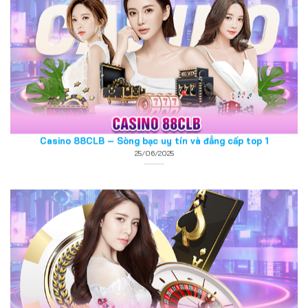
Casino 88CLB – Sòng bạc uy tín và đẳng cấp top 1
25/06/2025
Game bài 3D 88CLB – Sảnh chơi đổi thưởng trực tuyến số 1
25/06/2025