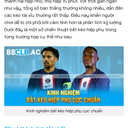
thành hai hiệp nhỏ, mỗi hiệp 15 phút. Với thời gian ngắn
như vậy, tổng số bàn thắng thường không nhiều, dẫn đến
các kèo tài xỉu thường rất thấp. Điều này khiến người
chơi dễ bị chi phối bởi cảm tính hơn là phân tích kỹ lưỡng.
Dưới đây là một số chiến thuật bắt kèo hiệp phụ trong
từng trường hợp cụ thể như sau:
Kinh nghiệm bắt kèo hiệp phụ cực chuẩn