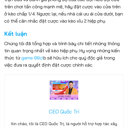
trên chơi tấn công mạnh mẽ, hãy đặt cược vào cửa trên
ở kèo chấp 1/4. Ngược lại, nếu nhà cái ưu ái cửa dưới, bạn
có thể cân nhắc đặt cược vào kèo xỉu 2 hiệp phụ.
Kết luận
Chúng tôi đã tổng hợp và trình bày chi tiết những thông
tin quan trọng nhất về kèo hiệp phụ. Hy vọng những kiến
thức từ
game 88cl
b sẽ hữu ích cho quý độc giả trong
việc đưa ra quyết định đặt cược chính xác.
Nổ Hũ 88CLB – Săn Jackpot Khủng, Cơ Hội Thắng Lớn Mỗi
Ngày
25/06/2025
CEO Quốc Trí
Xin chào, tôi là CEO Quốc Trị, là người hỗ trợ hợp tác xây