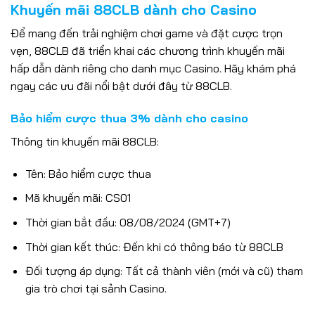
Khuyến mãi 88CLB dành cho Casino
Để mang đến trải nghiệm chơi game và đặt cược trọn
vẹn, 88CLB đã triển khai các chương trình khuyến mãi
hấp dẫn dành riêng cho danh mục Casino. Hãy khám phá
ngay các ưu đãi nổi bật dưới đây từ 88CLB.
Bảo hiểm cược thua 3% dành cho casino
Thông tin khuyến mãi 88CLB:
Tên: Bảo hiểm cược thua
Mã khuyến mãi: CS01
Thời gian bắt đầu: 08/08/2024 (GMT+7)
Thời gian kết thúc: Đến khi có thông báo từ 88CLB
Đối tượng áp dụng: Tất cả thành viên (mới và cũ) tham
gia trò chơi tại sảnh Casino.