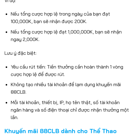
Ví dụ:
Nếu tổng cược hợp lệ trong ngày của bạn đạt
100,000K, bạn sẽ nhận được 200K.
Nếu tổng cược hợp lệ đạt 1,000,000K, bạn sẽ nhận
ngay 2,000K.
Lưu ý đặc biệt:
Yêu cầu rút tiền: Tiền thưởng cần hoàn thành 1 vòng
cược hợp lệ để được rút.
Không tạo nhiều tài khoản để lạm dụng khuyến mãi
88CLB.
Mỗi tài khoản, thiết bị, IP, họ tên thật, số tài khoản
ngân hàng và số điện thoại chỉ được nhận thưởng một
lần.
Khuyến mãi 88CLB dành cho Thể Thao