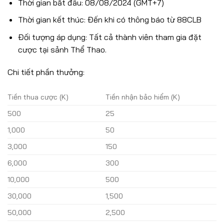
Thời gian bắt đầu: 08/08/2024 (GMT+7)
Thời gian kết thúc: Đến khi có thông báo từ 88CLB
Đối tượng áp dụng: Tất cả thành viên tham gia đặt
cược tại sảnh Thể Thao.
Chi tiết phần thưởng:
Tiền thua cược (K)
Tiền nhận bảo hiểm (K)
500
25
1,000
50
3,000
150
6,000
300
10,000
500
30,000
1,500
50,000
2,500