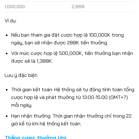
1,000,000
2,888
Ví dụ:
Nếu bạn tham gia đặt cược hợp lệ 100,000K trong
ngày, bạn sẽ nhận được 288K tiền thưởng.
Với mức cược hợp lệ 500,000K, tiền thưởng bạn nhận
được sẽ là 1,388K.
Lưu ý đặc biệt:
Thời gian kết toán: Hệ thống sẽ tự động tính toán tổng
cược hợp lệ và phát thưởng từ 13:00-15:00 (GMT+7)
mỗi ngày.
Hạn nhận thưởng: Thời gian nhận thưởng chỉ trong 22
giờ kể từ khi hệ thống kết toán.
Thắng cược thưởng lớn