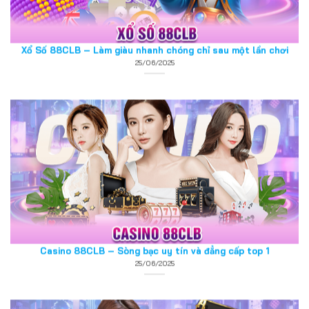
Casino 88CLB – Sòng bạc uy tín và đẳng cấp top 1
25/06/2025