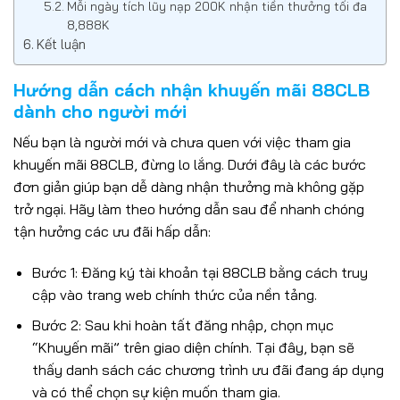
Mỗi ngày tích lũy nạp 200K nhận tiền thưởng tối đa
8,888K
Kết luận
Hướng dẫn cách nhận khuyến mãi 88CLB
dành cho người mới
Nếu bạn là người mới và chưa quen với việc tham gia
khuyến mãi 88CLB, đừng lo lắng. Dưới đây là các bước
đơn giản giúp bạn dễ dàng nhận thưởng mà không gặp
trở ngại. Hãy làm theo hướng dẫn sau để nhanh chóng
tận hưởng các ưu đãi hấp dẫn:
Bước 1: Đăng ký tài khoản tại 88CLB bằng cách truy
cập vào trang web chính thức của nền tảng.
Bước 2: Sau khi hoàn tất đăng nhập, chọn mục
“Khuyến mãi” trên giao diện chính. Tại đây, bạn sẽ
thấy danh sách các chương trình ưu đãi đang áp dụng
và có thể chọn sự kiện muốn tham gia.