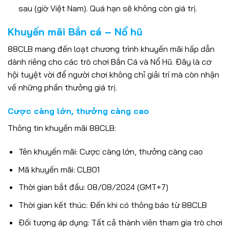
sau (giờ Việt Nam). Quá hạn sẽ không còn giá trị.
Khuyến mãi Bắn cá – Nổ hũ
88CLB mang đến loạt chương trình khuyến mãi hấp dẫn
dành riêng cho các trò chơi Bắn Cá và Nổ Hũ. Đây là cơ
hội tuyệt vời để người chơi không chỉ giải trí mà còn nhận
về những phần thưởng giá trị.
Cược càng lớn, thưởng càng cao
Thông tin khuyến mãi 88CLB:
Tên khuyến mãi: Cược càng lớn, thưởng càng cao
Mã khuyến mãi: CLB01
Thời gian bắt đầu: 08/08/2024 (GMT+7)
Thời gian kết thúc: Đến khi có thông báo từ 88CLB
Đối tượng áp dụng: Tất cả thành viên tham gia trò chơi