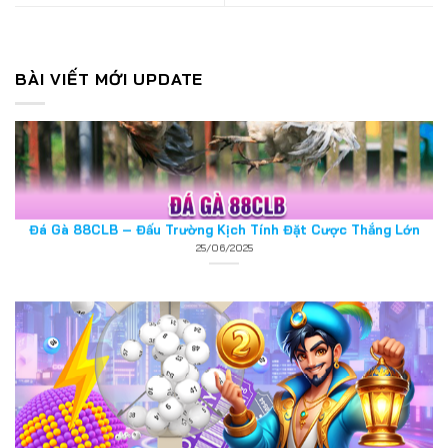
BÀI VIẾT MỚI UPDATE
Đá Gà 88CLB – Đấu Trường Kịch Tính Đặt Cược Thắng Lớn
25/06/2025
Xổ Số 88CLB – Làm giàu nhanh chóng chỉ sau một lần chơi
25/06/2025