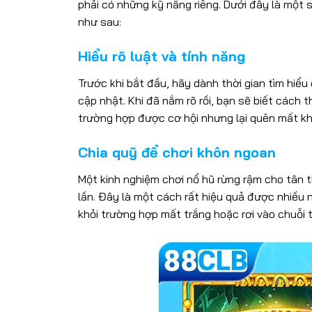
phải có những kỹ năng riêng. Dưới đây là một
như sau:
Hiểu rõ luật và tính năng
Trước khi bắt đầu, hãy dành thời gian tìm hiểu 
cập nhật. Khi đã nắm rõ rồi, bạn sẽ biết cách
trường hợp được cơ hội nhưng lại quên mất k
Chia quỹ để chơi khôn ngoan
Một kinh nghiệm chơi nổ hũ rừng rậm cho tân t
lần. Đây là một cách rất hiệu quả được nhiều
khỏi trường hợp mất trắng hoặc rơi vào chuỗi 