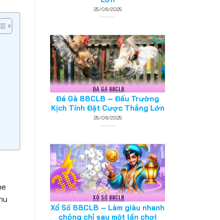
Đá Gà 88CLB – Đấu Trường
Kịch Tính Đặt Cược Thắng Lớn
25/06/2025
Xổ Số 88CLB – Làm giàu nhanh
chóng chỉ sau một lần chơi
25/06/2025
me
thu