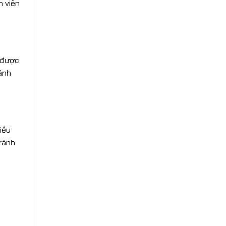
h viên
Kèo Chuẩn Nhất Năm 2024
14/09/2024
i được
ránh
Bật Mí Bí Quyết Bắt Kèo Hiệp
Phụ Chuẩn Nhất Năm 2024
iều
14/09/2024
ránh
Kèo Thẻ Vàng – Hành Trình