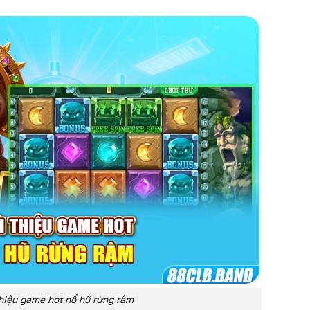
thiệu game hot nổ hũ rừng rậm